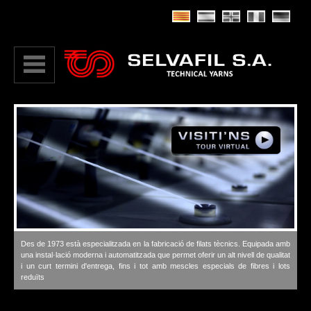
Des de 1973 està especialitzada en la fabricació de filats tècnics. Equipada amb
una instal·lació moderna i automatitzada que permet oferir un alt nivell de qualitat
i un curt termini d'entrega, fins i tot amb mescles especials de fibres i lots
reduïts