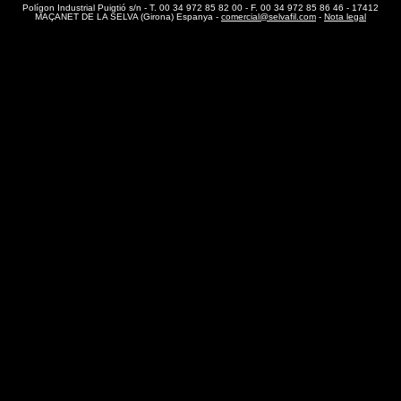
Polígon Industrial Puigtió s/n - T. 00 34 972 85 82 00 - F. 00 34 972 85 86 46 - 17412
MAÇANET DE LA SELVA (Girona) Espanya -
comercial@selvafil.com
-
Nota legal